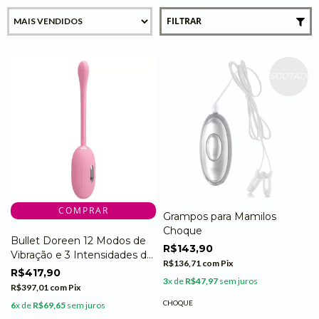
FILTRAR
ESGOTADO
Grampos para Mamilos
Choque
Bullet Doreen 12 Modos de
R$143,90
Vibração e 3 Intensidades de
R$136,71
com
Pix
Choqueterapia -
R$417,90
3
x de
R$47,97
sem juros
Recarregável - Pretty Love
R$397,01
com
Pix
CHOQUE
6
x de
R$69,65
sem juros