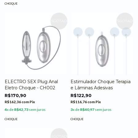
CHOQUE
ESGOTADO
ESGOTADO
ELECTRO SEX Plug Anal
Estimulador Choque Terapia
Eletro Choque - CH002
e Lâminas Adesivas
R$170,90
R$122,90
R$162,36
com
Pix
R$116,76
com
Pix
4
x de
R$42,73
sem juros
3
x de
R$40,97
sem juros
CHOQUE
CHOQUE
ESGOTADO