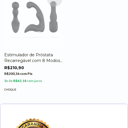
Estimulador de Próstata
Recarregável com 8 Modos
de Vibração e 8 Modos de
R$210,90
Estimulação Elétrica
R$200,36
com
Pix
5
x de
R$42,18
sem juros
CHOQUE