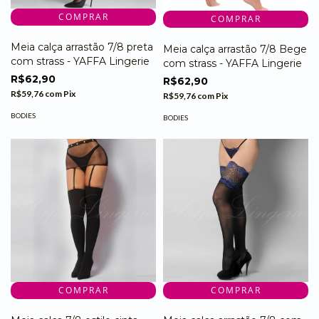
Meia calça arrastão 7/8 preta
Meia calça arrastão 7/8 Bege
com strass - YAFFA Lingerie
com strass - YAFFA Lingerie
R$62,90
R$62,90
R$59,76
com
Pix
R$59,76
com
Pix
BODIES
BODIES