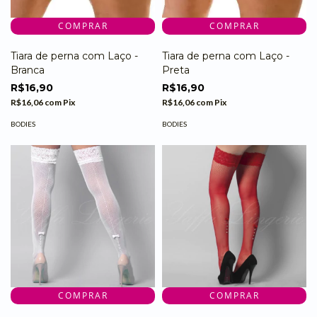
Tiara de perna com Laço -
Tiara de perna com Laço -
Branca
Preta
R$16,90
R$16,90
R$16,06
com
Pix
R$16,06
com
Pix
BODIES
BODIES