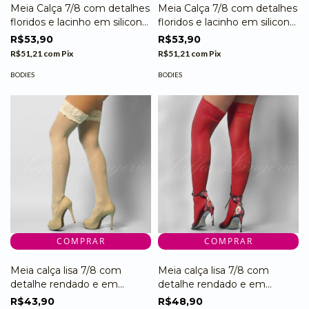
Meia Calça 7/8 com detalhes
Meia Calça 7/8 com detalhes
floridos e lacinho em silicone
floridos e lacinho em silicone
- Branco - YAFFA Lingerie
- Vermelho - YAFFA Lingerie
R$53,90
R$53,90
R$51,21
com
Pix
R$51,21
com
Pix
BODIES
BODIES
Meia calça lisa 7/8 com
Meia calça lisa 7/8 com
detalhe rendado e em
detalhe rendado e em
silicone na parte superior da
silicone na parte superior da
R$43,90
R$48,90