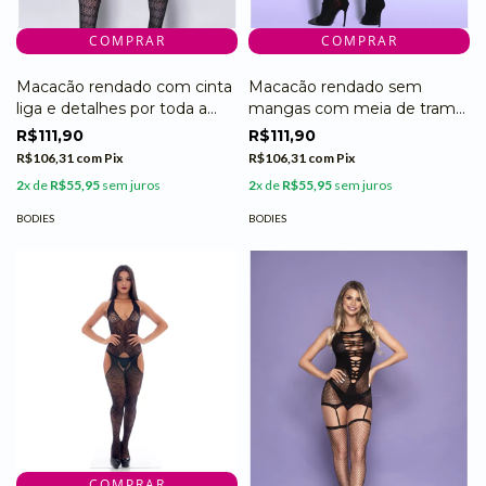
Macacão rendado com cinta
Macacão rendado sem
liga e detalhes por toda a
mangas com meia de trama
peça - Preto - YAFFA
média e aberturas no
R$111,90
R$111,90
Lingerie
abdômen - YAFFA Lingerie
R$106,31
com
Pix
R$106,31
com
Pix
2
x de
R$55,95
sem juros
2
x de
R$55,95
sem juros
BODIES
BODIES