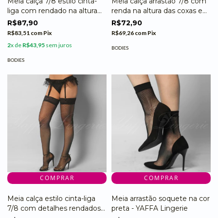
Meia calça 7/8 estilo cinta-
Meia calça arrastão 7/8 com
liga com rendado na altura
renda na altura das coxas e
da cintura - YAFFA Lingerie
calcinha fio dental na cor
R$87,90
R$72,90
azul rendada - YAFFA
R$83,51
com
Pix
R$69,26
com
Pix
Lingerie
2
x de
R$43,95
sem juros
BODIES
BODIES
Meia calça estilo cinta-liga
Meia arrastão soquete na cor
7/8 com detalhes rendados
preta - YAFFA Lingerie