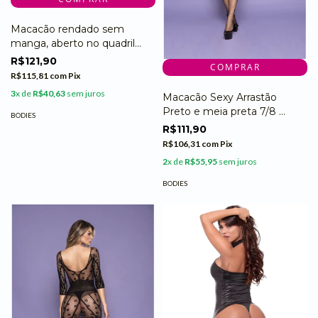
Macacão rendado sem
manga, aberto no quadril
com detalhes por toda a
R$121,90
peça - YAFFA Lingerie
R$115,81
com
Pix
3
x de
R$40,63
sem juros
Macacão Sexy Arrastão
Preto e meia preta 7/8 
BODIES
YAFFA
R$111,90
R$106,31
com
Pix
2
x de
R$55,95
sem juros
BODIES