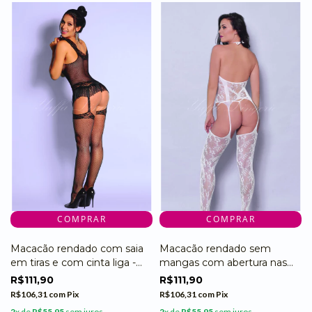
Macacão rendado com saia
Macacão rendado sem
em tiras e com cinta liga -
mangas com abertura nas
YAFFA Lingerie
costas e detalhes floridos por
R$111,90
R$111,90
toda a peça - Branco - YAFFA
R$106,31
com
Pix
R$106,31
com
Pix
Lingerie
2
x de
R$55,95
sem juros
2
x de
R$55,95
sem juros