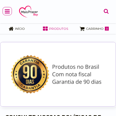
0
INÍCIO
PRODUTOS
CARRINHO