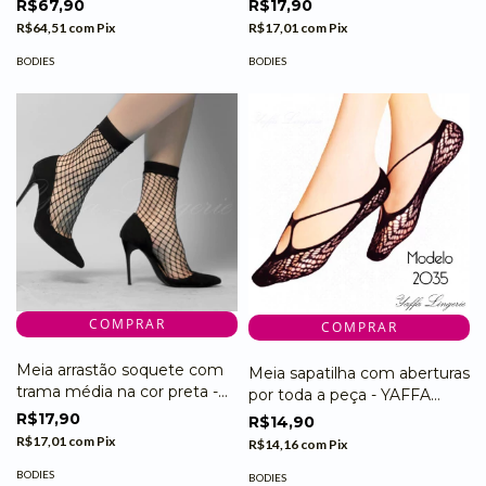
nas coxas e mini saia com
R$67,90
R$17,90
babados - YAFFA Lingerie
R$64,51
com
Pix
R$17,01
com
Pix
BODIES
BODIES
Meia arrastão soquete com
Meia sapatilha com aberturas
trama média na cor preta -
por toda a peça - YAFFA
YAFFA Lingerie
Lingerie
R$17,90
R$14,90
R$17,01
com
Pix
R$14,16
com
Pix
BODIES
BODIES