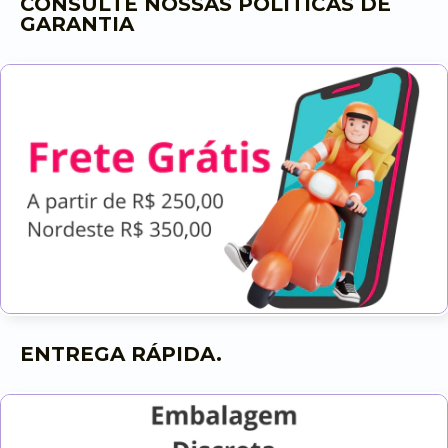
CONSULTE NOSSAS POLÍTICAS DE
GARANTIA
ENTREGA RÁPIDA.