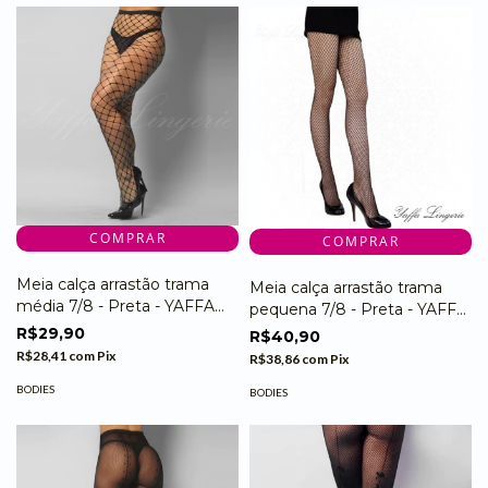
Meia calça arrastão trama
Meia calça arrastão trama
média 7/8 - Preta - YAFFA
pequena 7/8 - Preta - YAFFA
Lingerie
Lingerie
R$29,90
R$40,90
R$28,41
com
Pix
R$38,86
com
Pix
BODIES
BODIES